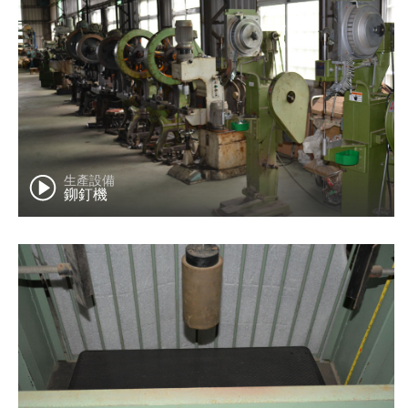
生產設備
鉚釘機